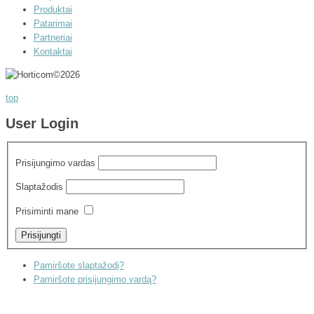
Produktai
Patarimai
Partneriai
Kontaktai
©
2026
top
User Login
Prisijungimo vardas
Slaptažodis
Prisiminti mane
Pamiršote slaptažodį?
Pamiršote prisijungimo vardą?