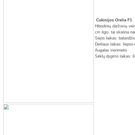
Cukinijos Orelia F1
Hibridinių daržovių vei
cm ilgio, tai skatina n
Sėjos laikas: balandži
Derliaus laikas: liepos
Augalas vienmetis
Sėklų dygimo laikas: 6