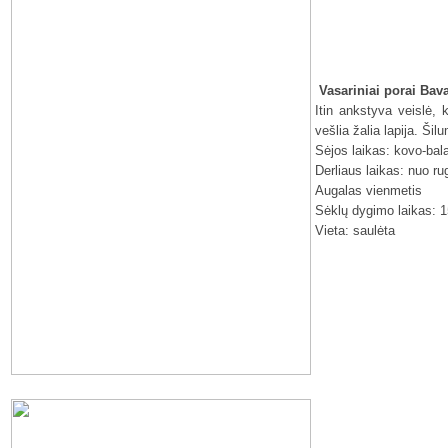
Vasariniai porai Bava
Itin ankstyva veislė, k
vešlia žalia lapija. Šil
Sėjos laikas: kovo-bal
Derliaus laikas: nuo ru
Augalas vienmetis
Sėklų dygimo laikas: 1
Vieta: saulėta