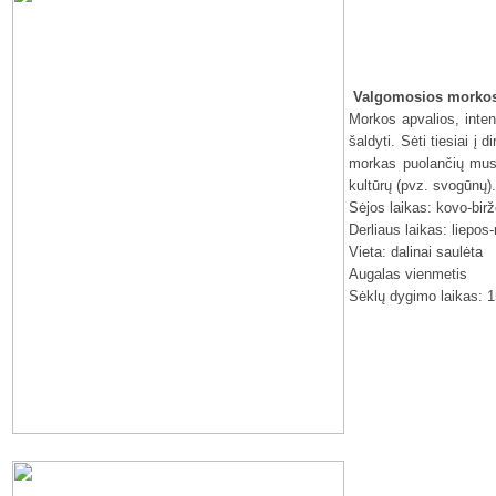
Valgomosios morkos
Morkos apvalios, inten
šaldyti. Sėti tiesiai 
morkas puolančių muse
kultūrų (pvz. svogūnų).
Sėjos laikas: kovo-birž
Derliaus laikas: liepos
Vieta: dalinai saulėta
Augalas vienmetis
Sėklų dygimo laikas: 1