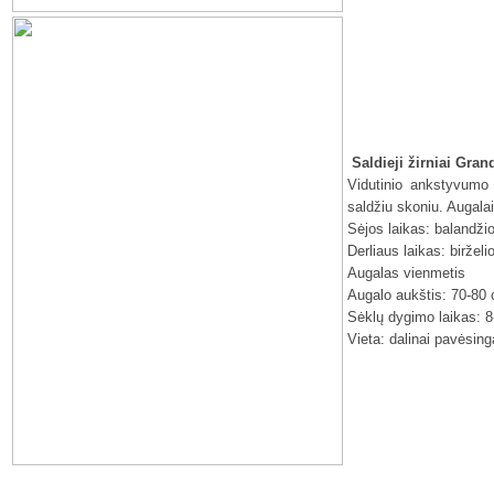
Saldieji žirniai Gran
Vidutinio ankstyvumo 
saldžiu skoniu. Augalai
Sėjos laikas: balandži
Derliaus laikas: biržel
Augalas vienmetis
Augalo aukštis: 70-80
Sėklų dygimo laikas: 8
Vieta: dalinai pavėsing