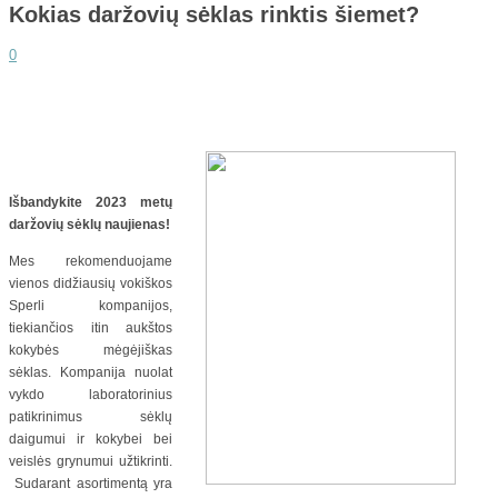
Kokias daržovių sėklas rinktis šiemet?
0
Išbandykit
e 2023 metų
daržovių sėklų naujienas!
Mes rekomenduojame
vienos didžiausių vokiškos
Sperli kompanijos,
tiekiančios itin aukštos
kokybės mėgėjiškas
sėklas. Kompanija nuolat
vykdo laboratorinius
patikrinimus sėklų
daigumui ir kokybei bei
veislės grynumui užtikrinti.
Sudarant asortimentą yra