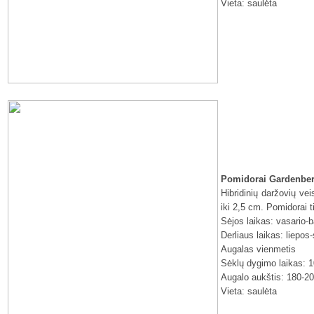
Vieta: saulėta
Pomidorai Gardenber
Hibridinių daržovių ve
iki 2,5 cm. Pomidorai 
Sėjos laikas: vasario-
Derliaus laikas: liepos
Augalas vienmetis
Sėklų dygimo laikas: 1
Augalo aukštis: 180-2
Vieta: saulėta