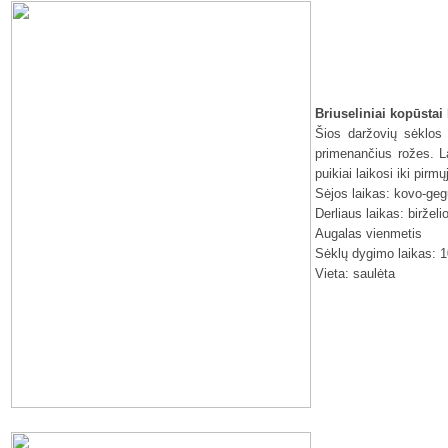
Briuseliniai kopūsta
Šios daržovių sėklos 
primenančius rožes. La
puikiai laikosi iki pirmų
Sėjos laikas: kovo-ge
Derliaus laikas: birželi
Augalas vienmetis
Sėklų dygimo laikas: 1
Vieta: saulėta