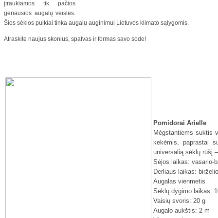
įtraukiamos tik pačios
geriausios augalų veislės.
Šios sėklos puikiai tinka augalų auginimui Lietuvos klimato sąlygomis.
Atraskite naujus skonius, spalvas ir formas savo sode!
Pomidorai Arielle
Mėgstantiems suktis vi
kekėmis, paprastai s
universalią sėklų rūšį –
Sėjos laikas: vasario-
Derliaus laikas: birželi
Augalas vienmetis
Sėklų dygimo laikas: 1
Vaisių svoris: 20 g
Augalo aukštis: 2 m