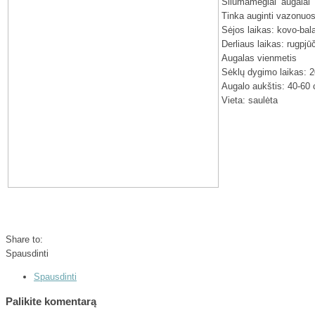
Šilumamėgiai augalai 
Tinka auginti vazonuose
Sėjos laikas: kovo-bal
Derliaus laikas: rugpjū
Augalas vienmetis
Sėklų dygimo laikas: 2
Augalo aukštis: 40-60
Vieta: saulėta
Share to:
Spausdinti
Spausdinti
Palikite komentarą