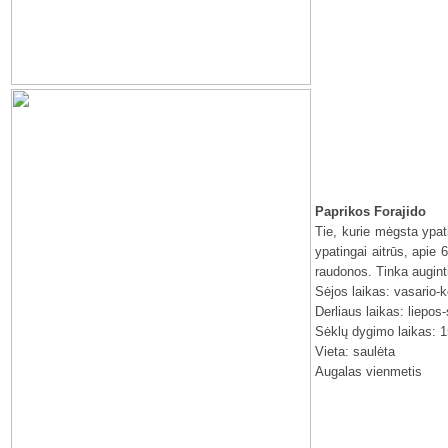
Paprikos Forajido
Tie, kurie mėgsta ypati
ypatingai aitrūs, apie 
raudonos. Tinka augint
Sėjos laikas: vasario-
Derliaus laikas: liepos
Sėklų dygimo laikas: 1
Vieta: saulėta
Augalas vienmetis