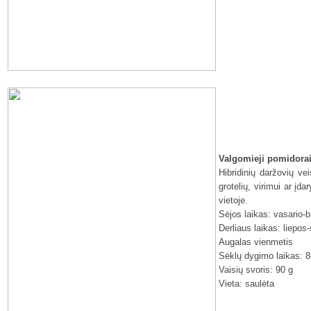
Valgomieji pomidora
Hibridinių daržovių ve
grotelių, virimui ar įd
vietoje.
Sėjos laikas: vasario-
Derliaus laikas: liepos
Augalas vienmetis
Sėklų dygimo laikas: 8
Vaisių svoris: 90 g
Vieta: saulėta