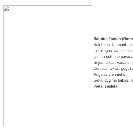
Salotos Tantan (Rom
Salotoms tampant nea
reikalingos ląstelie
galima sėti nuo pavasar
Sėjos laikas: vasario 
Derliaus laikas: geguž
Augalas vienmetis
Sėklų dygimo laikas: 8
Vieta: saulėta