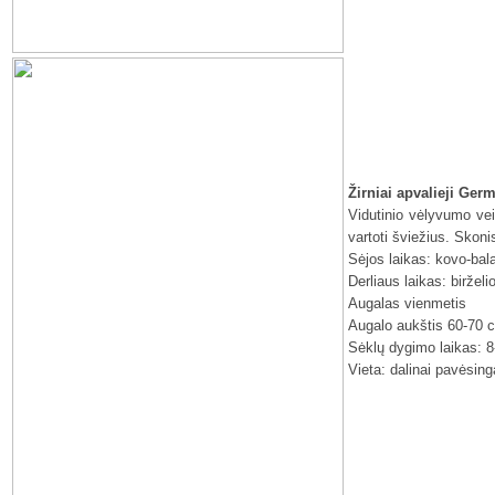
Žirniai apvalieji Ger
Vidutinio vėlyvumo veis
vartoti šviežius. Skoni
Sėjos laikas: kovo-bal
Derliaus laikas: birželi
Augalas vienmetis
Augalo aukštis 60-70 
Sėklų dygimo laikas: 8
Vieta: dalinai pavėsing