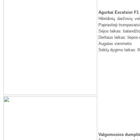
Agurkai Excelsior F1
Hibridinių daržovių ve
Paprastieji trumpavais
Sėjos laikas: balandži
Derliaus laikas: liepos
Augalas vienmetis
Sėklų dygimo laikas: 8
Valgomosios dumplū