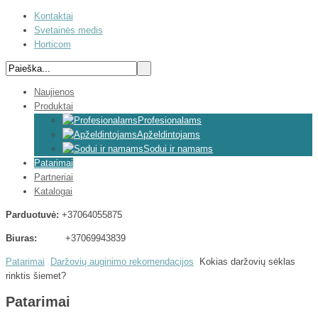
Kontaktai
Svetainės medis
Horticom
Naujienos
Produktai
Profesionalams
Apželdintojams
Sodui ir namams
Patarimai
Partneriai
Katalogai
Parduotuvė:
+37064055875
Biuras:
+37069943839
Patarimai
Daržovių auginimo rekomendacijos
Kokias daržovių sėklas
rinktis šiemet?
Patarimai