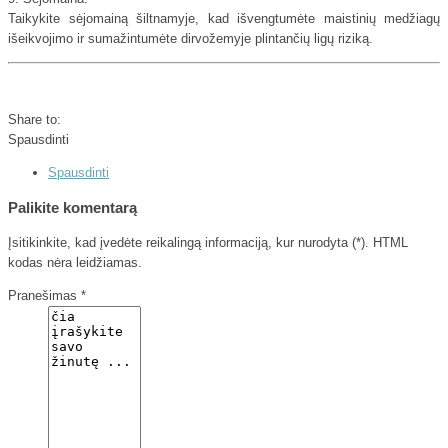
Taikykite sėjomainą šiltnamyje, kad išvengtumėte maistinių medžiagų
išeikvojimo ir sumažintumėte dirvožemyje plintančių ligų riziką.
Share to:
Spausdinti
Spausdinti
Palikite komentarą
Įsitikinkite, kad įvedėte reikalingą informaciją, kur nurodyta (*). HTML
kodas nėra leidžiamas.
Pranešimas *