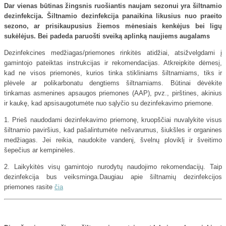
Dar vienas būtinas žingsnis ruošiantis naujam sezonui yra šiltnamio
dezinfekcija. Šiltnamio dezinfekcija panaikina likusius nuo praeito
sezono, ar prisikaupusius žiemos mėnesiais kenkėjus bei ligų
sukėlėjus. Bei padeda paruošti sveiką aplinką naujiems augalams
Dezinfekcines medžiagas/priemones rinkitės atidžiai, atsižvelgdami į
gamintojo pateiktas instrukcijas ir rekomendacijas. Atkreipkite dėmesį,
kad ne visos priemonės, kurios tinka stikliniams šiltnamiams, tiks ir
plėvele ar polikarbonatu dengtiems šiltnamiams. Būtinai dėvėkite
tinkamas asmenines apsaugos priemones (AAP), pvz., pirštines, akinius
ir kaukę, kad apsisaugotumėte nuo sąlyčio su dezinfekavimo priemone.
1. Prieš naudodami dezinfekavimo priemonę, kruopščiai nuvalykite visus
šiltnamio paviršius, kad pašalintumėte nešvarumus, šiukšles ir organines
medžiagas. Jei reikia, naudokite vandenį, švelnų ploviklį ir šveitimo
šepečius ar kempinėles.
2. Laikykitės visų gamintojo nurodytų naudojimo rekomendacijų. Taip
dezinfekcija bus veiksminga.Daugiau apie šiltnamių dezinfekcijos
priemones rasite
čia