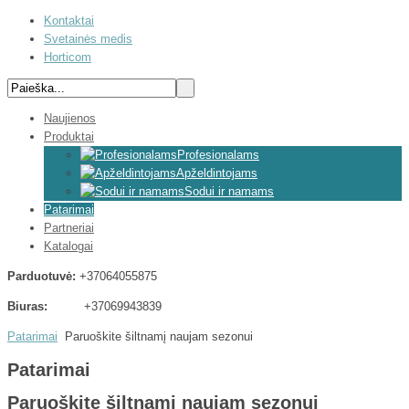
Kontaktai
Svetainės medis
Horticom
Naujienos
Produktai
Profesionalams
Apželdintojams
Sodui ir namams
Patarimai
Partneriai
Katalogai
Parduotuvė:
+37064055875
Biuras:
+37069943839
Patarimai
Paruoškite šiltnamį naujam sezonui
Patarimai
Paruoškite šiltnamį naujam sezonui