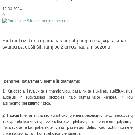
12-03-2024
0
Siekiant užtikrinti optimalias augalų augimo sąlygas, labai
svarbu paruošti šiltnamį po žiemos naujam sezonui
Bendrieji patarimai visiems šiltnamiams:
1. Kruopščiai Išvalykite šiltnamio vidų, pašalinkite šiukšles, sudžiuvusius
augalus ir sudygusias piktžoles, taip sumažinsite kenkėjų ir ligų
atsiradimo bei plitimo riziką.
2. Patikrinkite, ar šiltnamio konstrukcijoje nėra pažeidimų, pvz., sudužusių
stiklų, atsilaisvinusių polikarbonato plokščių ar plėvelės įplyšimų.
Pataisykite arba pakeiskite visas pažeistas dalis, kad užtikrintumėte
tinkamą izoliaciją ir konstrukcijos vientisumą.