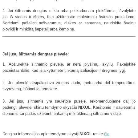
4. Jei šiltnamis dengtas stiklo arba polikarbonato plokštėmis, išvalykite
jas iš vidaus ir išorės, taip užtikrinsite maksimalų šviesos pralaidumą.
Norėdami pašalinti nešvarumus, dulkes ar samanas, naudokite švelnų
ploviklį ir minkštą šepetėlį arba kempinę.
Jei jūsų šiltnamis dengtas plėvele:
1
.
Apžiūrėkite šiltnamio plėvelę, ar nėra įplyšimų, skylių. Pakeiskite
pažeistas dalis, kad išlaikytumėte tinkamą izoliacijos ir drėgmės lygį.
2. Jei plėvelė atsipalaidavo žiemos audrų metu arba dėl temperatūros
svyravimų, būtinai ją įtempkite.
3. Jei jūsų šiltnamis yra saulėtoje pusėje, rekomenduojame dalį jo
padengti plėvelei skirtu temdymo skysčiu
NIXOL
. Karštomis ir saulėtomis
dienomis tai padės užtikrinti tinkamą mikroklimatą šiltnamio viduje.
Daugiau informacijos apie temdymo skystį
NIXOL
rasite
čia