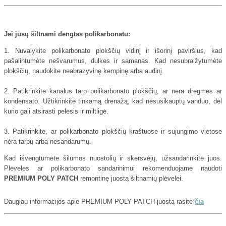
Jei jūsų šiltnami dengtas polikarbonatu:
1. Nuvalykite polikarbonato plokščių vidinį ir išorinį paviršius, kad
pašalintumėte nešvarumus, dulkes ir samanas. Kad nesubraižytumėte
plokščių, naudokite neabrazyvinę kempinę arba audinį.
2
.
Patikrinkite kanalus tarp polikarbonato plokščių, ar nėra drėgmės ar
kondensato. Užtikrinkite tinkamą drenažą, kad nesusikauptų vanduo, dėl
kurio gali atsirasti pelėsis ir miltligė.
3. Patikrinkite, ar polikarbonato plokščių kraštuose ir sujungimo vietose
nėra tarpų arba nesandarumų.
Kad išvengtumėte šilumos nuostolių ir skersvėjų, užsandarinkite juos.
Plėvelės ar polikarbonato sandarinimui rekomenduojame naudoti
PREMIUM POLY PATCH
remontinę juostą šiltnamių plėvelei.
Daugiau informacijos apie PREMIUM POLY PATCH juostą rasite
čia