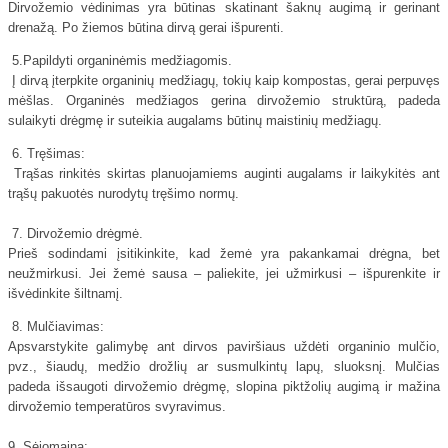
Dirvožemio vėdinimas yra būtinas skatinant šaknų augimą ir gerinant
drenažą. Po žiemos būtina dirvą gerai išpurenti.
5.Papildyti organinėmis medžiagomis.
Į dirvą įterpkite organinių medžiagų, tokių kaip kompostas, gerai perpuvęs
mėšlas. Organinės medžiagos gerina dirvožemio struktūrą, padeda
sulaikyti drėgmę ir suteikia augalams būtinų maistinių medžiagų.
6. Tręšimas:
Trąšas rinkitės skirtas planuojamiems auginti augalams ir laikykitės ant
trąšų pakuotės nurodytų tręšimo normų.
7. Dirvožemio drėgmė.
Prieš sodindami įsitikinkite, kad žemė yra pakankamai drėgna, bet
neužmirkusi. Jei žemė sausa – paliekite, jei užmirkusi – išpurenkite ir
išvėdinkite šiltnamį.
8. Mulčiavimas:
Apsvarstykite galimybę ant dirvos paviršiaus uždėti organinio mulčio,
pvz., šiaudų, medžio drožlių ar susmulkintų lapų, sluoksnį. Mulčias
padeda išsaugoti dirvožemio drėgmę, slopina piktžolių augimą ir mažina
dirvožemio temperatūros svyravimus.
9. Sėjomaina: