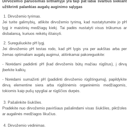
Dirvožemio paruošimas šiltnamyje yra taip pat labai svarbus siekiant
užtikrinti palankias augalų auginimo sąlygas
1. Dirvožemio tyrimas.
Jei turite galimybių, atlikite dirvožemio tyrimą, kad nustatytumėte jo pH
lygį ir maistinių medžiagų kiekį. Tai padės nustatyti visus trūkumus ar
disbalansą, kuriuos reikėtų ištaisyti.
2. Sureguliuokite pH lygį.
Jei dirvožemio pH testas rodo, kad pH lygis yra per aukštas arba per
žemas optimaliam augalų augimui, atitinkamai pakoreguokite:
- Norėdami padidinti pH (kad dirvožemis būtų mažiau rūgštus), į dirvą
įberkite kalkių.
- Norėdami sumažinti pH (padidinti dirvožemio rūgštingumą), papildykite
dirvą elementine siera arba rūgštinėmis organinėmis medžiagomis,
tokiomis kaip pušų spygliai ar rūgščios durpės.
3. Pašalinkite šiukšles.
Pradėkite nuo dirvožemio paviršiaus pašalindami visas šiukšles, piktžoles
ar augalinės medžiagos likučius.
4. Dirvožemio vėdinimas.