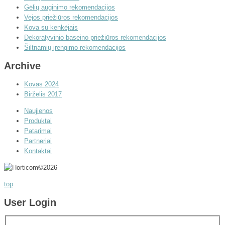
Gėlių auginimo rekomendacijos
Vejos priežiūros rekomendacijos
Kova su kenkėjais
Dekoratyvinio baseino priežiūros rekomendacijos
Šiltnamių įrengimo rekomendacijos
Archive
Kovas 2024
Birželis 2017
Naujienos
Produktai
Patarimai
Partneriai
Kontaktai
©
2026
top
User Login