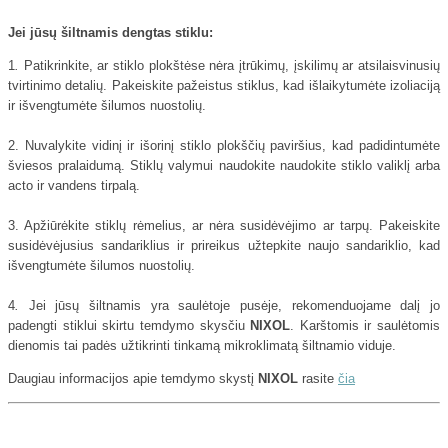
Jei jūsų šiltnamis dengtas stiklu:
1
.
Patikrinkite, ar stiklo plokštėse nėra įtrūkimų, įskilimų ar atsilaisvinusių
tvirtinimo detalių. Pakeiskite pažeistus stiklus, kad išlaikytumėte izoliaciją
ir išvengtumėte šilumos nuostolių.
2. Nuvalykite vidinį ir išorinį stiklo plokščių paviršius, kad padidintumėte
šviesos pralaidumą. Stiklų valymui naudokite naudokite stiklo valiklį arba
acto ir vandens tirpalą.
3. Apžiūrėkite stiklų rėmelius, ar nėra susidėvėjimo ar tarpų. Pakeiskite
susidėvėjusius sandariklius ir prireikus užtepkite naujo sandariklio, kad
išvengtumėte šilumos nuostolių.
4
.
Jei jūsų šiltnamis yra saulėtoje pusėje, rekomenduojame dalį jo
padengti stiklui skirtu temdymo skysčiu
NIXOL
. Karštomis ir saulėtomis
dienomis tai padės užtikrinti tinkamą mikroklimatą šiltnamio viduje.
Daugiau informacijos apie temdymo skystį
NIXOL
rasite
čia