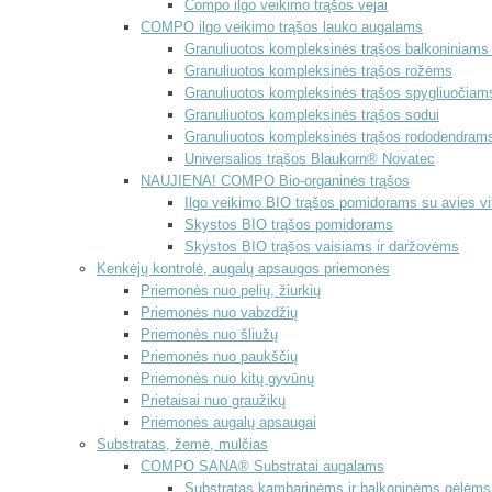
Compo ilgo veikimo trąšos vejai
COMPO ilgo veikimo trąšos lauko augalams
Granuliuotos kompleksinės trąšos balkoniniam
Granuliuotos kompleksinės trąšos rožėms
Granuliuotos kompleksinės trąšos spygliuočiam
Granuliuotos kompleksinės trąšos sodui
Granuliuotos kompleksinės trąšos rododendrams
Universalios trąšos Blaukorn® Novatec
NAUJIENA! COMPO Bio-organinės trąšos
Ilgo veikimo BIO trąšos pomidorams su avies vi
Skystos BIO trąšos pomidorams
Skystos BIO trąšos vaisiams ir daržovėms
Kenkėjų kontrolė, augalų apsaugos priemonės
Priemonės nuo pelių, žiurkių
Priemonės nuo vabzdžių
Priemonės nuo šliužų
Priemonės nuo paukščių
Priemonės nuo kitų gyvūnų
Prietaisai nuo graužikų
Priemonės augalų apsaugai
Substratas, žemė, mulčias
COMPO SANA® Substratai augalams
Substratas kambarinėms ir balkoninėms gėlėms