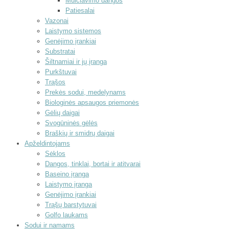
Mulčiavimo dangos
Patiesalai
Vazonai
Laistymo sistemos
Genėjimo įrankiai
Substratai
Šiltnamiai ir jų įranga
Purkštuvai
Trąšos
Prekės sodui, medelynams
Biologinės apsaugos priemonės
Gėlių daigai
Svogūninės gėlės
Braškių ir smidrų daigai
Apželdintojams
Sėklos
Dangos, tinklai, bortai ir atitvarai
Baseino įranga
Laistymo įranga
Genėjimo įrankiai
Trąšų barstytuvai
Golfo laukams
Sodui ir namams