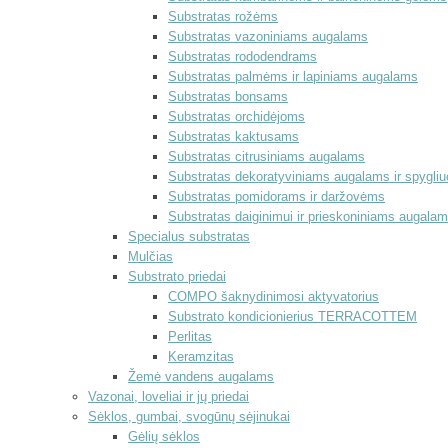
Substratas rožėms
Substratas vazoniniams augalams
Substratas rododendrams
Substratas palmėms ir lapiniams augalams
Substratas bonsams
Substratas orchidėjoms
Substratas kaktusams
Substratas citrusiniams augalams
Substratas dekoratyviniams augalams ir spygli
Substratas pomidorams ir daržovėms
Substratas daiginimui ir prieskoniniams augala
Specialus substratas
Mulčias
Substrato priedai
COMPO šaknydinimosi aktyvatorius
Substrato kondicionierius TERRACOTTEM
Perlitas
Keramzitas
Žemė vandens augalams
Vazonai, loveliai ir jų priedai
Sėklos, gumbai, svogūnų sėjinukai
Gėlių sėklos