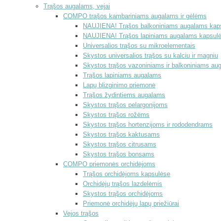
Trąšos augalams, vejai
COMPO trąšos kambariniams augalams ir gėlėms
NAUJIENA! Trąšos balkoniniams augalams kap
NAUJIENA! Trąšos lapiniams augalams kapsul
Universalios trąšos su mikroelementais
Skystos universalios trąšos su kalciu ir magniu
Skystos trąšos vazoniniams ir balkoniniams au
Trąšos lapiniams augalams
Lapų blizginimo priemonė
Trąšos žydintiems augalams
Skystos trąšos pelargonijoms
Skystos trąšos rožėms
Skystos trąšos hortenzijoms ir rododendrams
Skystos trąšos kaktusams
Skystos trąšos citrusams
Skystos trąšos bonsams
COMPO priemonės orchidėjoms
Trąšos orchidėjoms kapsulėse
Orchidėjų trąšos lazdelėmis
Skystos trąšos orchidėjoms
Priemonė orchidėjų lapų priežiūrai
Vejos trąšos