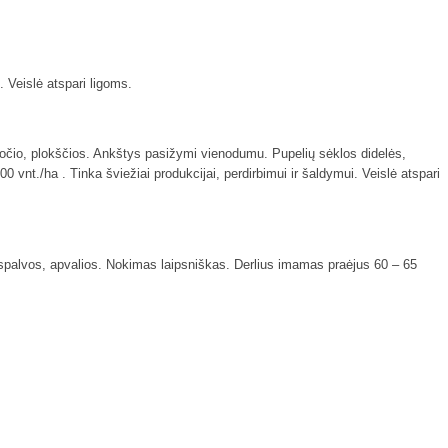
 Veislė atspari ligoms.
ločio, plokščios. Ankštys pasižymi vienodumu. Pupelių sėklos didelės,
nt./ha . Tinka šviežiai produkcijai, perdirbimui ir šaldymui. Veislė atspari
 spalvos, apvalios. Nokimas laipsniškas. Derlius imamas praėjus 60 – 65