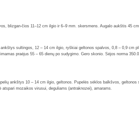
vos, blizgan-čios 11–12 cm ilgio ir 6–9 mm. skersmens. Augalo aukštis 45 cm.
nkštys sultingos, 12 – 14 cm ilgio, ryškiai geltonos spalvos, 0,8 – 0,9 cm p
imamas praėjus 55 – 65 dienų po sudygimo. Gero skonio. Sėjos norma 350.000 v
upelių ankštys 10 – 14 cm ilgio, geltonos. Pupelės sėklos balkšvos, geltonos
slė atspari mozaikos virusui, deguliams (antraknozei), amarams.