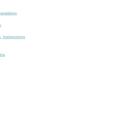
s augalams
s
, hortenzijoms
lna