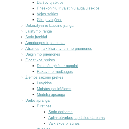
Daržovių sėklos
Prieskoninių ir vaistinių augalų sėklos
Vejos sėklos
Gėlių svogūnai
Dekoratyvinio baseino įranga
Laistymo įranga
Sodo įrankiai
Agrodangos ir patiesalai
Atramos, laikikliai , tvirtinimo priemonės
Daiginimo priemonės
Floristikos prekės
Dirbtinės gėlės ir augalai
Pakavimo medžiagos
Žiemos sezono prekės
Lesyklos
Maistas paukščiams
Medelių apsauga
Darbo apranga
Pirštinės
Sodo darbams
Aplinkotvarkos, apdailos darbams
Vaikiškos pirštinės