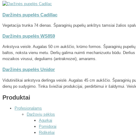
Daržinės pupelės Cadillac
Vegetacija trunka 74 dienas. Šparaginių pupelių ankštys tamsiai žalios spal
Daržinės pupelės WS859
Ankstyva veislė. Augalas 50 cm aukščio, krūmo formos. Šparaginių pupelių a
baltos, noksta vienu metu. Derlių galima nuimti mechanizuotu būdu. Derlius 
mozaikos virusui, deguliams (antraknozei), amarams.
Daržinės pupelės Unidor
Vidutiniškai ankstyva derlinga veislė. Augalas 45 cm aukščio. Šparaginių p
dienų po sudygimo. Tinka šviežiai produkcijai, perdirbimui ir šaldymui. Vei
Produktai
Profesionalams
Daržovių sėklos
Agurkai
Pomidorai
Ridikėliai