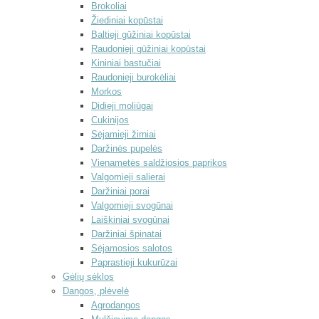
Brokoliai
Žiediniai kopūstai
Baltieji gūžiniai kopūstai
Raudonieji gūžiniai kopūstai
Kininiai bastučiai
Raudonieji burokėliai
Morkos
Didieji moliūgai
Cukinijos
Sėjamieji žirniai
Daržinės pupelės
Vienametės saldžiosios paprikos
Valgomieji salierai
Daržiniai porai
Valgomieji svogūnai
Laiškiniai svogūnai
Daržiniai špinatai
Sėjamosios salotos
Paprastieji kukurūzai
Gėlių sėklos
Dangos, plėvelė
Agrodangos