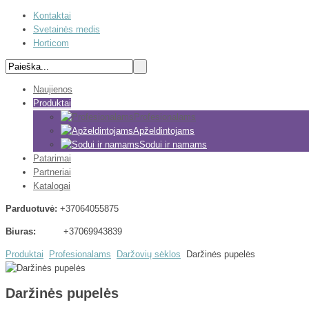
Kontaktai
Svetainės medis
Horticom
Naujienos
Produktai
Profesionalams
Apželdintojams
Sodui ir namams
Patarimai
Partneriai
Katalogai
Parduotuvė:
+37064055875
Biuras:
+37069943839
Produktai
Profesionalams
Daržovių sėklos
Daržinės pupelės
Daržinės pupelės