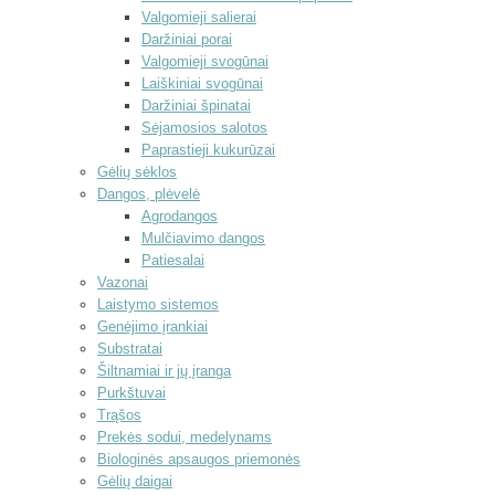
Valgomieji salierai
Daržiniai porai
Valgomieji svogūnai
Laiškiniai svogūnai
Daržiniai špinatai
Sėjamosios salotos
Paprastieji kukurūzai
Gėlių sėklos
Dangos, plėvelė
Agrodangos
Mulčiavimo dangos
Patiesalai
Vazonai
Laistymo sistemos
Genėjimo įrankiai
Substratai
Šiltnamiai ir jų įranga
Purkštuvai
Trąšos
Prekės sodui, medelynams
Biologinės apsaugos priemonės
Gėlių daigai