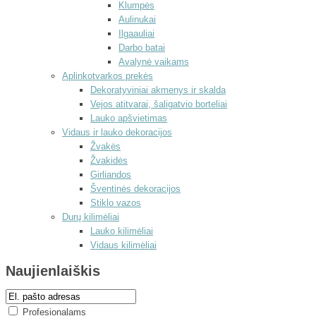
Klumpės
Aulinukai
Ilgaauliai
Darbo batai
Avalynė vaikams
Aplinkotvarkos prekės
Dekoratyviniai akmenys ir skalda
Vejos atitvarai, šaligatvio borteliai
Lauko apšvietimas
Vidaus ir lauko dekoracijos
Žvakės
Žvakidės
Girliandos
Šventinės dekoracijos
Stiklo vazos
Durų kilimėliai
Lauko kilimėliai
Vidaus kilimėliai
Naujienlaiškis
Profesionalams