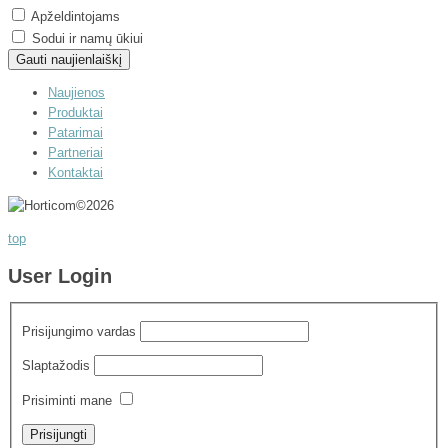
Apželdintojams
Sodui ir namų ūkiui
Naujienos
Produktai
Patarimai
Partneriai
Kontaktai
©
2026
top
User Login
Prisijungimo vardas
Slaptažodis
Prisiminti mane