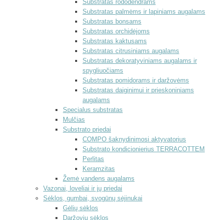
Substratas rododendrams
Substratas palmėms ir lapiniams augalams
Substratas bonsams
Substratas orchidėjoms
Substratas kaktusams
Substratas citrusiniams augalams
Substratas dekoratyviniams augalams ir
spygliuočiams
Substratas pomidorams ir daržovėms
Substratas daiginimui ir prieskoniniams
augalams
Specialus substratas
Mulčias
Substrato priedai
COMPO šaknydinimosi aktyvatorius
Substrato kondicionierius TERRACOTTEM
Perlitas
Keramzitas
Žemė vandens augalams
Vazonai, loveliai ir jų priedai
Sėklos, gumbai, svogūnų sėjinukai
Gėlių sėklos
Daržovių sėklos