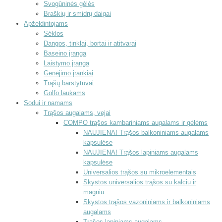
Svogūninės gėlės
Braškių ir smidrų daigai
Apželdintojams
Sėklos
Dangos, tinklai, bortai ir atitvarai
Baseino įranga
Laistymo įranga
Genėjimo įrankiai
Trąšų barstytuvai
Golfo laukams
Sodui ir namams
Trąšos augalams, vejai
COMPO trąšos kambariniams augalams ir gėlėms
NAUJIENA! Trąšos balkoniniams augalams
kapsulėse
NAUJIENA! Trąšos lapiniams augalams
kapsulėse
Universalios trąšos su mikroelementais
Skystos universalios trąšos su kalciu ir
magniu
Skystos trąšos vazoniniams ir balkoniniams
augalams
Trąšos lapiniams augalams