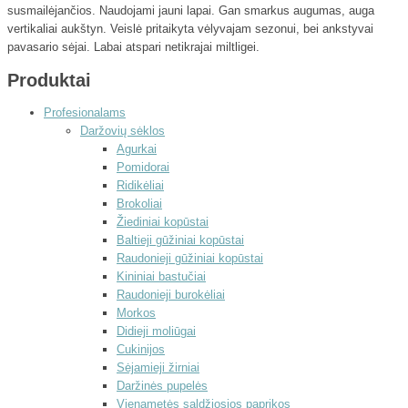
susmailėjančios. Naudojami jauni lapai. Gan smarkus augumas, auga
vertikaliai aukštyn. Veislė pritaikyta vėlyvajam sezonui, bei ankstyvai
pavasario sėjai. Labai atspari netikrajai miltligei.
Produktai
Profesionalams
Daržovių sėklos
Agurkai
Pomidorai
Ridikėliai
Brokoliai
Žiediniai kopūstai
Baltieji gūžiniai kopūstai
Raudonieji gūžiniai kopūstai
Kininiai bastučiai
Raudonieji burokėliai
Morkos
Didieji moliūgai
Cukinijos
Sėjamieji žirniai
Daržinės pupelės
Vienametės saldžiosios paprikos