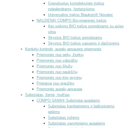
Granuliuotos kompleksinės trąšos
rododendrams, hortenzijoms
Universalios trąšos Blaukorn® Novatec
NAUJIENA! COMPO Bio-organinės trąšos
Ilgo veikimo BIO trąšos pomidorams su avies
vilna
Skystos BIO trąšos pomidorams
Skystos BIO trąšos vaisiams ir daržovėms
Kenkėjų kontrolė, augalų apsaugos priemonės
Priemonės nuo pelių, žiurkių
Priemonės nuo vabzdžių
Priemonės nuo šliužų
Priemonės nuo paukščių
Priemonės nuo kitų gyvūnų
Prietaisai nuo graužikų
Priemonės augalų apsaugai
Substratas, žemė, mulčias
COMPO SANA® Substratai augalams
Substratas kambarinėms ir balkoninėms
gėlėms
Substratas rožėms
Substratas vazoniniams augalams