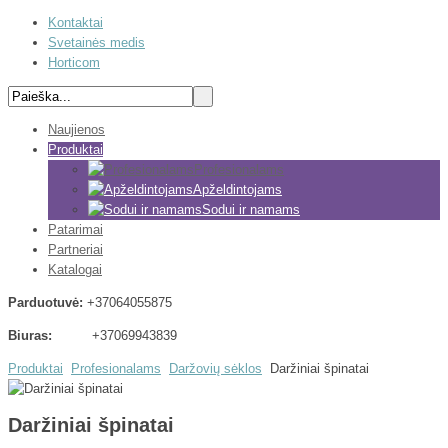
Kontaktai
Svetainės medis
Horticom
Naujienos
Produktai
Profesionalams
Apželdintojams
Sodui ir namams
Patarimai
Partneriai
Katalogai
Parduotuvė:
+37064055875
Biuras:
+37069943839
Produktai
Profesionalams
Daržovių sėklos
Daržiniai špinatai
Daržiniai špinatai