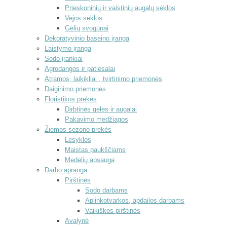
Prieskoninių ir vaistinių augalų sėklos
Vejos sėklos
Gėlių svogūnai
Dekoratyvinio baseino įranga
Laistymo įranga
Sodo įrankiai
Agrodangos ir patiesalai
Atramos, laikikliai , tvirtinimo priemonės
Daiginimo priemonės
Floristikos prekės
Dirbtinės gėlės ir augalai
Pakavimo medžiagos
Žiemos sezono prekės
Lesyklos
Maistas paukščiams
Medelių apsauga
Darbo apranga
Pirštinės
Sodo darbams
Aplinkotvarkos, apdailos darbams
Vaikiškos pirštinės
Avalynė