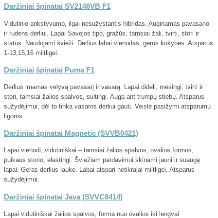
Daržiniai špinatai SV2146VB F1
Vidutinio ankstyvumo, ilgai nesužystantis hibridas. Auginamas pavasario
ir rudens derliui. Lapai Savojos tipo, gražūs, tamsiai žali, tvirti, stori ir
statūs. Naudojami švieži. Derlius labai vienodas, geros kokybės. Atsparus
1-13,15,16 miltligei.
Daržiniai špinatai Puma F1
Derlius imamas vėlyvą pavasarį ir vasarą. Lapai dideli, mėsingi, tvirti ir
stori, tamsiai žalios spalvos, sultingi. Auga ant trumpų stiebų. Atsparus
sužydėjimui, dėl to tinka vasaros derliui gauti. Veislė pasižymi atsparumu
ligoms.
Daržiniai špinatai Magnetic (SVVB0421)
Lapai vienodi, vidutiniškai – tamsiai žalios spalvos, ovalios formos,
puikaus storio, elastingi. Šviežiam pardavimui skinami jauni ir suaugę
lapai. Geras derlius lauke. Labai atspari netikrajai miltligei. Atsparus
sužydėjimui.
Daržiniai špinatai Java (SVVC8414)
Lapai vidutiniškai žalios spalvos, forma nuo ovalios iki lengvai