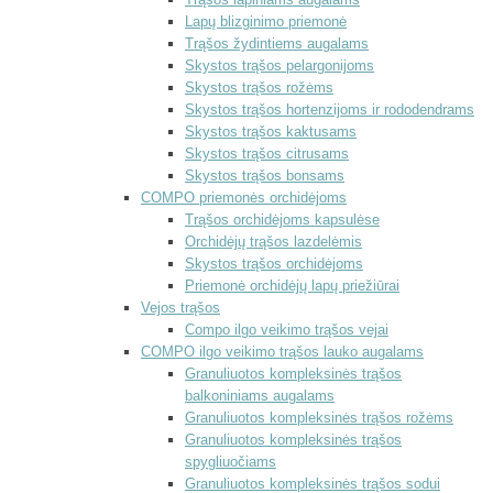
Lapų blizginimo priemonė
Trąšos žydintiems augalams
Skystos trąšos pelargonijoms
Skystos trąšos rožėms
Skystos trąšos hortenzijoms ir rododendrams
Skystos trąšos kaktusams
Skystos trąšos citrusams
Skystos trąšos bonsams
COMPO priemonės orchidėjoms
Trąšos orchidėjoms kapsulėse
Orchidėjų trąšos lazdelėmis
Skystos trąšos orchidėjoms
Priemonė orchidėjų lapų priežiūrai
Vejos trąšos
Compo ilgo veikimo trąšos vejai
COMPO ilgo veikimo trąšos lauko augalams
Granuliuotos kompleksinės trąšos
balkoniniams augalams
Granuliuotos kompleksinės trąšos rožėms
Granuliuotos kompleksinės trąšos
spygliuočiams
Granuliuotos kompleksinės trąšos sodui