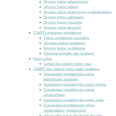
Skystos trąšos pelargonijoms
Skystos trąšos rožėms
Skystos trąšos hortenzijoms ir rododendrams
Skystos trąšos kaktusams
Skystos trąšos citrusams
Skystos trąšos bonsams
COMPO priemonės orchidėjoms
Trąšos orchidėjoms kapsulėse
Orchidėjų trąšos lazdelėmis
Skystos trąšos orchidėjoms
Priemonė orchidėjų lapų priežiūrai
Vejos trąšos
Compo ilgo veikimo trąšos vejai
COMPO ilgo veikimo trąšos lauko augalams
Granuliuotos kompleksinės trąšos
balkoniniams augalams
Granuliuotos kompleksinės trąšos rožėms
Granuliuotos kompleksinės trąšos
spygliuočiams
Granuliuotos kompleksinės trąšos sodui
Granuliuotos kompleksinės trąšos
rododendrams, hortenzijoms
Universalios trąšos Blaukorn® Novatec