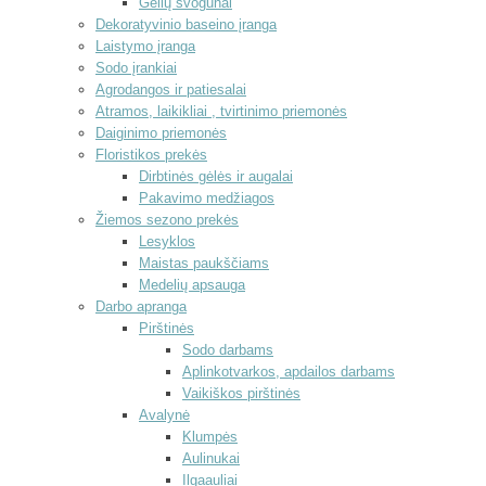
Gėlių svogūnai
Dekoratyvinio baseino įranga
Laistymo įranga
Sodo įrankiai
Agrodangos ir patiesalai
Atramos, laikikliai , tvirtinimo priemonės
Daiginimo priemonės
Floristikos prekės
Dirbtinės gėlės ir augalai
Pakavimo medžiagos
Žiemos sezono prekės
Lesyklos
Maistas paukščiams
Medelių apsauga
Darbo apranga
Pirštinės
Sodo darbams
Aplinkotvarkos, apdailos darbams
Vaikiškos pirštinės
Avalynė
Klumpės
Aulinukai
Ilgaauliai