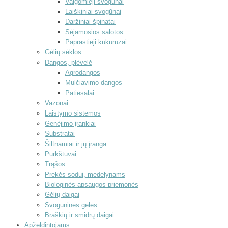
Valgomieji svogūnai
Laiškiniai svogūnai
Daržiniai špinatai
Sėjamosios salotos
Paprastieji kukurūzai
Gėlių sėklos
Dangos, plėvelė
Agrodangos
Mulčiavimo dangos
Patiesalai
Vazonai
Laistymo sistemos
Genėjimo įrankiai
Substratai
Šiltnamiai ir jų įranga
Purkštuvai
Trąšos
Prekės sodui, medelynams
Biologinės apsaugos priemonės
Gėlių daigai
Svogūninės gėlės
Braškių ir smidrų daigai
Apželdintojams