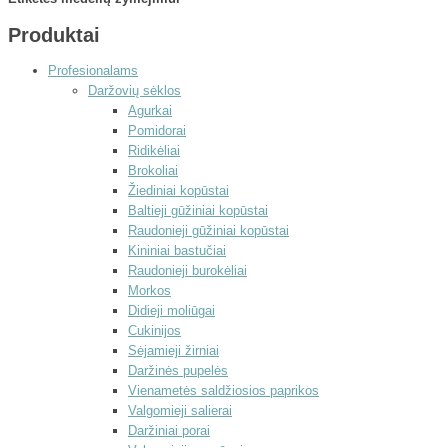
Produktai
Profesionalams
Daržovių sėklos
Agurkai
Pomidorai
Ridikėliai
Brokoliai
Žiediniai kopūstai
Baltieji gūžiniai kopūstai
Raudonieji gūžiniai kopūstai
Kininiai bastučiai
Raudonieji burokėliai
Morkos
Didieji moliūgai
Cukinijos
Sėjamieji žirniai
Daržinės pupelės
Vienametės saldžiosios paprikos
Valgomieji salierai
Daržiniai porai