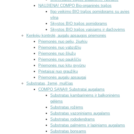
NAUJIENA! COMPO Bio-organinės trąšos
Ilgo veikimo BIO trąšos pomidorams su avies
vilna
Skystos BIO trąšos pomidorams
Skystos BIO trąšos vaisiams ir daržovėms
Kenkėjų kontrolė, augalų apsaugos priemonės
Priemonės nuo pelių, žiurkių
Priemonės nuo vabzdžių
Priemonės nuo šliužų
Priemonės nuo paukščių
Priemonės nuo kitų gyvūnų
Prietaisai nuo graužikų
Priemonės augalų apsaugai
Substratas, žemė, mulčias
COMPO SANA® Substratai augalams
Substratas kambarinėms ir balkoninėms
gėlėms
Substratas rožėms
Substratas vazoniniams augalams
Substratas rododendrams
Substratas palmėms ir lapiniams augalams
Substratas bonsams