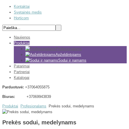
Kontaktai
Svetainės medis
Horticom
Naujienos
Produktai
Profesionalams
Apželdintojams
Sodui ir namams
Patarimai
Partneriai
Katalogai
Parduotuvė:
+37064055875
Biuras:
+37069943839
Produktai
Profesionalams
Prekės sodui, medelynams
Prekės sodui, medelynams