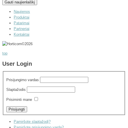
Naujienos
Produktai
Patarimai
Partneriai
Kontaktai
©
2026
top
User Login
Prisijungimo vardas
Slaptažodis
Prisiminti mane
Pamiršote slaptažodį?
Pamiršote prisijungimo vardą?