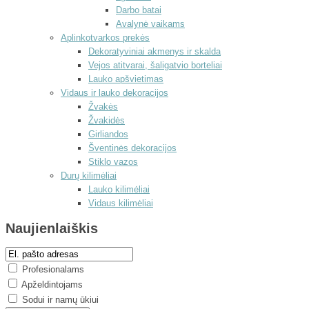
Darbo batai
Avalynė vaikams
Aplinkotvarkos prekės
Dekoratyviniai akmenys ir skalda
Vejos atitvarai, šaligatvio borteliai
Lauko apšvietimas
Vidaus ir lauko dekoracijos
Žvakės
Žvakidės
Girliandos
Šventinės dekoracijos
Stiklo vazos
Durų kilimėliai
Lauko kilimėliai
Vidaus kilimėliai
Naujienlaiškis
Profesionalams
Apželdintojams
Sodui ir namų ūkiui