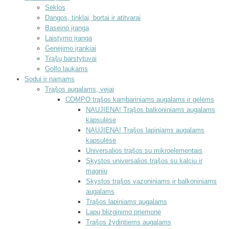
Sėklos
Dangos, tinklai, bortai ir atitvarai
Baseino įranga
Laistymo įranga
Genėjimo įrankiai
Trąšų barstytuvai
Golfo laukams
Sodui ir namams
Trąšos augalams, vejai
COMPO trąšos kambariniams augalams ir gėlėms
NAUJIENA! Trąšos balkoniniams augalams
kapsulėse
NAUJIENA! Trąšos lapiniams augalams
kapsulėse
Universalios trąšos su mikroelementais
Skystos universalios trąšos su kalciu ir
magniu
Skystos trąšos vazoniniams ir balkoniniams
augalams
Trąšos lapiniams augalams
Lapų blizginimo priemonė
Trąšos žydintiems augalams