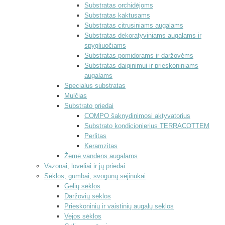
Substratas orchidėjoms
Substratas kaktusams
Substratas citrusiniams augalams
Substratas dekoratyviniams augalams ir
spygliuočiams
Substratas pomidorams ir daržovėms
Substratas daiginimui ir prieskoniniams
augalams
Specialus substratas
Mulčias
Substrato priedai
COMPO šaknydinimosi aktyvatorius
Substrato kondicionierius TERRACOTTEM
Perlitas
Keramzitas
Žemė vandens augalams
Vazonai, loveliai ir jų priedai
Sėklos, gumbai, svogūnų sėjinukai
Gėlių sėklos
Daržovių sėklos
Prieskoninių ir vaistinių augalų sėklos
Vejos sėklos