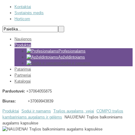
Kontaktai
Svetainės medis
Horticom
Naujienos
Produktai
Profesionalams
Apželdintojams
Sodui ir namams
Patarimai
Partneriai
Katalogai
Parduotuvė:
+37064055875
Biuras:
+37069943839
Produktai
Sodui ir namams
Trąšos augalams, vejai
COMPO trąšos
kambariniams augalams ir gėlėms
NAUJIENA! Trąšos balkoniniams
augalams kapsulėse