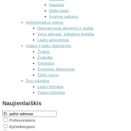
Ilgaauliai
Darbo batai
Avalynė vaikams
Aplinkotvarkos prekės
Dekoratyviniai akmenys ir skalda
Vejos atitvarai, šaligatvio borteliai
Lauko apšvietimas
Vidaus ir lauko dekoracijos
Žvakės
Žvakidės
Girliandos
Šventinės dekoracijos
Stiklo vazos
Durų kilimėliai
Lauko kilimėliai
Vidaus kilimėliai
Naujienlaiškis
Profesionalams
Apželdintojams