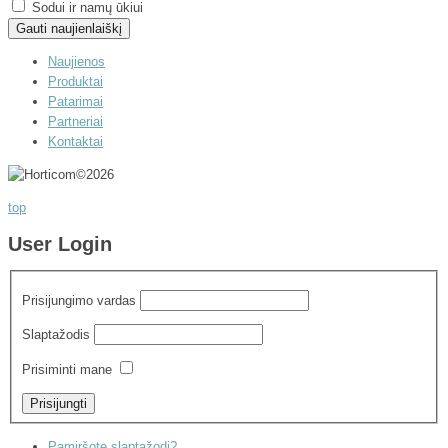
Sodui ir namų ūkiui
Naujienos
Produktai
Patarimai
Partneriai
Kontaktai
©
2026
top
User Login
Prisijungimo vardas
Slaptažodis
Prisiminti mane
Pamiršote slaptažodį?