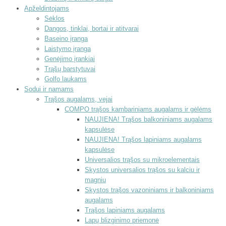
Apželdintojams
Sėklos
Dangos, tinklai, bortai ir atitvarai
Baseino įranga
Laistymo įranga
Genėjimo įrankiai
Trąšų barstytuvai
Golfo laukams
Sodui ir namams
Trąšos augalams, vejai
COMPO trąšos kambariniams augalams ir gėlėms
NAUJIENA! Trąšos balkoniniams augalams
kapsulėse
NAUJIENA! Trąšos lapiniams augalams
kapsulėse
Universalios trąšos su mikroelementais
Skystos universalios trąšos su kalciu ir
magniu
Skystos trąšos vazoniniams ir balkoniniams
augalams
Trąšos lapiniams augalams
Lapų blizginimo priemonė