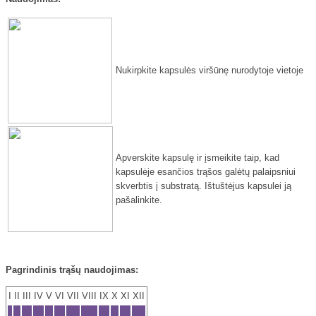
Nukirpkite kapsulės viršūnę nurodytoje vietoje
Apverskite kapsulę ir įsmeikite taip, kad
kapsulėje esančios trąšos galėtų palaipsniui
skverbtis į substratą. Ištuštėjus kapsulei ją
pašalinkite.
Pagrindinis trąšų naudojimas:
I
II
III
IV
V
VI
VII
VIII
IX
X
XI
XII