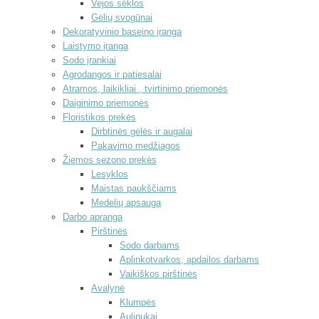
Vejos sėklos
Gėlių svogūnai
Dekoratyvinio baseino įranga
Laistymo įranga
Sodo įrankiai
Agrodangos ir patiesalai
Atramos, laikikliai , tvirtinimo priemonės
Daiginimo priemonės
Floristikos prekės
Dirbtinės gėlės ir augalai
Pakavimo medžiagos
Žiemos sezono prekės
Lesyklos
Maistas paukščiams
Medelių apsauga
Darbo apranga
Pirštinės
Sodo darbams
Aplinkotvarkos, apdailos darbams
Vaikiškos pirštinės
Avalynė
Klumpės
Aulinukai