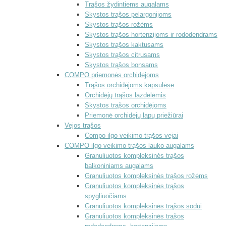
Trąšos žydintiems augalams
Skystos trąšos pelargonijoms
Skystos trąšos rožėms
Skystos trąšos hortenzijoms ir rododendrams
Skystos trąšos kaktusams
Skystos trąšos citrusams
Skystos trąšos bonsams
COMPO priemonės orchidėjoms
Trąšos orchidėjoms kapsulėse
Orchidėjų trąšos lazdelėmis
Skystos trąšos orchidėjoms
Priemonė orchidėjų lapų priežiūrai
Vejos trąšos
Compo ilgo veikimo trąšos vejai
COMPO ilgo veikimo trąšos lauko augalams
Granuliuotos kompleksinės trąšos
balkoniniams augalams
Granuliuotos kompleksinės trąšos rožėms
Granuliuotos kompleksinės trąšos
spygliuočiams
Granuliuotos kompleksinės trąšos sodui
Granuliuotos kompleksinės trąšos