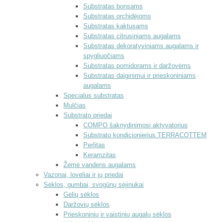
Substratas bonsams
Substratas orchidėjoms
Substratas kaktusams
Substratas citrusiniams augalams
Substratas dekoratyviniams augalams ir
spygliuočiams
Substratas pomidorams ir daržovėms
Substratas daiginimui ir prieskoniniams
augalams
Specialus substratas
Mulčias
Substrato priedai
COMPO šaknydinimosi aktyvatorius
Substrato kondicionierius TERRACOTTEM
Perlitas
Keramzitas
Žemė vandens augalams
Vazonai, loveliai ir jų priedai
Sėklos, gumbai, svogūnų sėjinukai
Gėlių sėklos
Daržovių sėklos
Prieskoninių ir vaistinių augalų sėklos