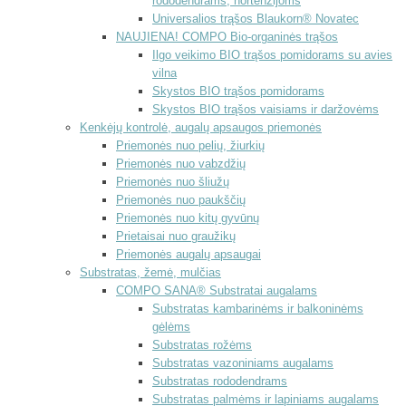
rododendrams, hortenzijoms
Universalios trąšos Blaukorn® Novatec
NAUJIENA! COMPO Bio-organinės trąšos
Ilgo veikimo BIO trąšos pomidorams su avies
vilna
Skystos BIO trąšos pomidorams
Skystos BIO trąšos vaisiams ir daržovėms
Kenkėjų kontrolė, augalų apsaugos priemonės
Priemonės nuo pelių, žiurkių
Priemonės nuo vabzdžių
Priemonės nuo šliužų
Priemonės nuo paukščių
Priemonės nuo kitų gyvūnų
Prietaisai nuo graužikų
Priemonės augalų apsaugai
Substratas, žemė, mulčias
COMPO SANA® Substratai augalams
Substratas kambarinėms ir balkoninėms
gėlėms
Substratas rožėms
Substratas vazoniniams augalams
Substratas rododendrams
Substratas palmėms ir lapiniams augalams