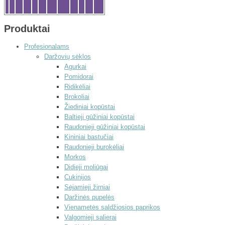
Produktai
Profesionalams
Daržovių sėklos
Agurkai
Pomidorai
Ridikėliai
Brokoliai
Žiediniai kopūstai
Baltieji gūžiniai kopūstai
Raudonieji gūžiniai kopūstai
Kininiai bastučiai
Raudonieji burokėliai
Morkos
Didieji moliūgai
Cukinijos
Sėjamieji žirniai
Daržinės pupelės
Vienametės saldžiosios paprikos
Valgomieji salierai