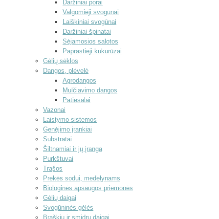
Daržiniai porai
Valgomieji svogūnai
Laiškiniai svogūnai
Daržiniai špinatai
Sėjamosios salotos
Paprastieji kukurūzai
Gėlių sėklos
Dangos, plėvelė
Agrodangos
Mulčiavimo dangos
Patiesalai
Vazonai
Laistymo sistemos
Genėjimo įrankiai
Substratai
Šiltnamiai ir jų įranga
Purkštuvai
Trąšos
Prekės sodui, medelynams
Biologinės apsaugos priemonės
Gėlių daigai
Svogūninės gėlės
Braškių ir smidrų daigai