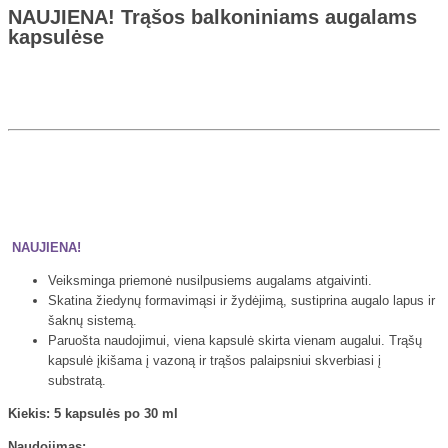
NAUJIENA! Trąšos balkoniniams augalams
kapsulėse
NAUJIENA!
Veiksminga priemonė nusilpusiems augalams atgaivinti.
Skatina žiedynų formavimąsi ir žydėjimą, sustiprina augalo lapus ir
šaknų sistemą.
Paruošta naudojimui, viena kapsulė skirta vienam augalui. Trąšų
kapsulė įkišama į vazoną ir trąšos palaipsniui skverbiasi į
substratą.
Kiekis:
5 kapsulės po 30 ml
Naudojimas: