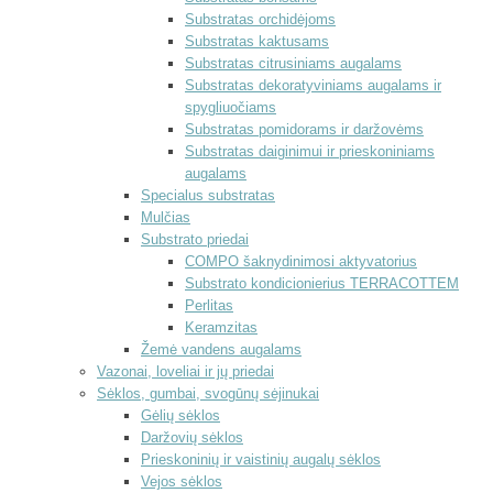
Substratas orchidėjoms
Substratas kaktusams
Substratas citrusiniams augalams
Substratas dekoratyviniams augalams ir
spygliuočiams
Substratas pomidorams ir daržovėms
Substratas daiginimui ir prieskoniniams
augalams
Specialus substratas
Mulčias
Substrato priedai
COMPO šaknydinimosi aktyvatorius
Substrato kondicionierius TERRACOTTEM
Perlitas
Keramzitas
Žemė vandens augalams
Vazonai, loveliai ir jų priedai
Sėklos, gumbai, svogūnų sėjinukai
Gėlių sėklos
Daržovių sėklos
Prieskoninių ir vaistinių augalų sėklos
Vejos sėklos