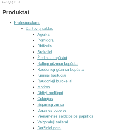
saugojimui.
Produktai
Profesionalams
Daržovių sėklos
Agurkai
Pomidorai
Ridikėliai
Brokoliai
Žiediniai kopūstai
Baltieji gūžiniai kopūstai
Raudonieji gūžiniai kopūstai
Kininiai bastučiai
Raudonieji burokėliai
Morkos
Didieji moliūgai
Cukinijos
Sėjamieji žirniai
Daržinės pupelės
Vienametės saldžiosios paprikos
Valgomieji salierai
Daržiniai porai