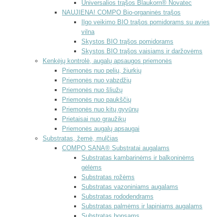
Universalios trąšos Blaukorn® Novatec
NAUJIENA! COMPO Bio-organinės trąšos
Ilgo veikimo BIO trąšos pomidorams su avies
vilna
Skystos BIO trąšos pomidorams
Skystos BIO trąšos vaisiams ir daržovėms
Kenkėjų kontrolė, augalų apsaugos priemonės
Priemonės nuo pelių, žiurkių
Priemonės nuo vabzdžių
Priemonės nuo šliužų
Priemonės nuo paukščių
Priemonės nuo kitų gyvūnų
Prietaisai nuo graužikų
Priemonės augalų apsaugai
Substratas, žemė, mulčias
COMPO SANA® Substratai augalams
Substratas kambarinėms ir balkoninėms
gėlėms
Substratas rožėms
Substratas vazoniniams augalams
Substratas rododendrams
Substratas palmėms ir lapiniams augalams
Substratas bonsams