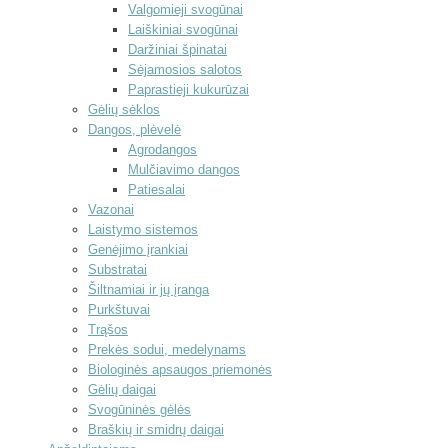
Valgomieji svogūnai
Laiškiniai svogūnai
Daržiniai špinatai
Sėjamosios salotos
Paprastieji kukurūzai
Gėlių sėklos
Dangos, plėvelė
Agrodangos
Mulčiavimo dangos
Patiesalai
Vazonai
Laistymo sistemos
Genėjimo įrankiai
Substratai
Šiltnamiai ir jų įranga
Purkštuvai
Trąšos
Prekės sodui, medelynams
Biologinės apsaugos priemonės
Gėlių daigai
Svogūninės gėlės
Braškių ir smidrų daigai