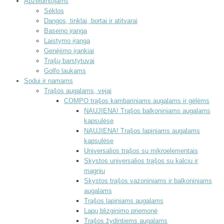
Apželdintojams
Sėklos
Dangos, tinklai, bortai ir atitvarai
Baseino įranga
Laistymo įranga
Genėjimo įrankiai
Trąšų barstytuvai
Golfo laukams
Sodui ir namams
Trąšos augalams, vejai
COMPO trąšos kambariniams augalams ir gėlėms
NAUJIENA! Trąšos balkoniniams augalams
kapsulėse
NAUJIENA! Trąšos lapiniams augalams
kapsulėse
Universalios trąšos su mikroelementais
Skystos universalios trąšos su kalciu ir
magniu
Skystos trąšos vazoniniams ir balkoniniams
augalams
Trąšos lapiniams augalams
Lapų blizginimo priemonė
Trąšos žydintiems augalams