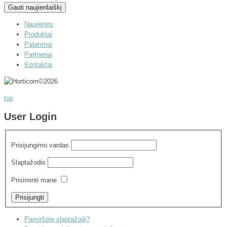
Naujienos
Produktai
Patarimai
Partneriai
Kontaktai
©
2026
top
User Login
Prisijungimo vardas
Slaptažodis
Prisiminti mane
Pamiršote slaptažodį?