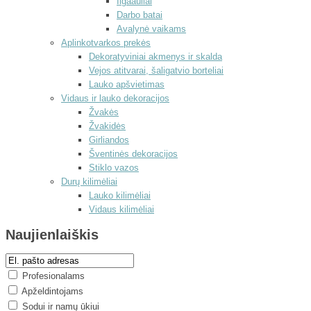
Ilgaauliai
Darbo batai
Avalynė vaikams
Aplinkotvarkos prekės
Dekoratyviniai akmenys ir skalda
Vejos atitvarai, šaligatvio borteliai
Lauko apšvietimas
Vidaus ir lauko dekoracijos
Žvakės
Žvakidės
Girliandos
Šventinės dekoracijos
Stiklo vazos
Durų kilimėliai
Lauko kilimėliai
Vidaus kilimėliai
Naujienlaiškis
Profesionalams
Apželdintojams
Sodui ir namų ūkiui