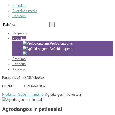
Kontaktai
Svetainės medis
Horticom
Naujienos
Produktai
Profesionalams
Apželdintojams
Sodui ir namams
Patarimai
Partneriai
Katalogai
Parduotuvė:
+37064055875
Biuras:
+37069943839
Produktai
Sodui ir namams
Agrodangos ir patiesalai
Agrodangos ir patiesalai