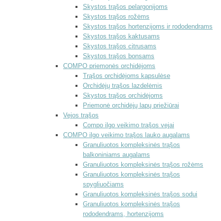
Skystos trąšos pelargonijoms
Skystos trąšos rožėms
Skystos trąšos hortenzijoms ir rododendrams
Skystos trąšos kaktusams
Skystos trąšos citrusams
Skystos trąšos bonsams
COMPO priemonės orchidėjoms
Trąšos orchidėjoms kapsulėse
Orchidėjų trąšos lazdelėmis
Skystos trąšos orchidėjoms
Priemonė orchidėjų lapų priežiūrai
Vejos trąšos
Compo ilgo veikimo trąšos vejai
COMPO ilgo veikimo trąšos lauko augalams
Granuliuotos kompleksinės trąšos
balkoniniams augalams
Granuliuotos kompleksinės trąšos rožėms
Granuliuotos kompleksinės trąšos
spygliuočiams
Granuliuotos kompleksinės trąšos sodui
Granuliuotos kompleksinės trąšos
rododendrams, hortenzijoms