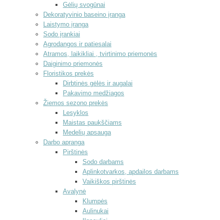
Gėlių svogūnai
Dekoratyvinio baseino įranga
Laistymo įranga
Sodo įrankiai
Agrodangos ir patiesalai
Atramos, laikikliai , tvirtinimo priemonės
Daiginimo priemonės
Floristikos prekės
Dirbtinės gėlės ir augalai
Pakavimo medžiagos
Žiemos sezono prekės
Lesyklos
Maistas paukščiams
Medelių apsauga
Darbo apranga
Pirštinės
Sodo darbams
Aplinkotvarkos, apdailos darbams
Vaikiškos pirštinės
Avalynė
Klumpės
Aulinukai