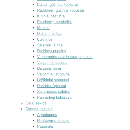
Baltieji gūžiniai kopūstai
Raudonieji gūžiniai kopūstai
Kininiai bastučiai
Raudonieji burokėliai
Morkos
Didieji moliūgai
Cukinijos
Sėjamieji žirniai
Daržinės pupelės
Vienametės saldžiosios paprikos
Valgomieji salierai
Daržiniai porai
Valgomieji svogūnai
Laiškiniai svogūnai
Daržiniai špinatai
Sėjamosios salotos
Paprastieji kukurūzai
Gėlių sėklos
Dangos, plėvelė
Agrodangos
Mulčiavimo dangos
Patiesalai