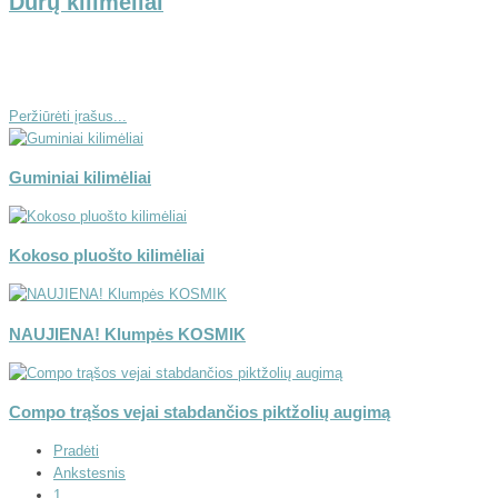
Durų kilimėliai
Peržiūrėti įrašus...
Guminiai kilimėliai
Kokoso pluošto kilimėliai
NAUJIENA! Klumpės KOSMIK
Compo trąšos vejai stabdančios piktžolių augimą
Pradėti
Ankstesnis
1