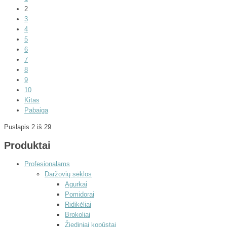
2
3
4
5
6
7
8
9
10
Kitas
Pabaiga
Puslapis 2 iš 29
Produktai
Profesionalams
Daržovių sėklos
Agurkai
Pomidorai
Ridikėliai
Brokoliai
Žiediniai kopūstai