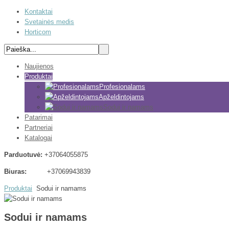
Kontaktai
Svetainės medis
Horticom
Naujienos
Produktai
Profesionalams
Apželdintojams
Sodui ir namams
Patarimai
Partneriai
Katalogai
Parduotuvė:
+37064055875
Biuras:
+37069943839
Produktai
Sodui ir namams
Sodui ir namams